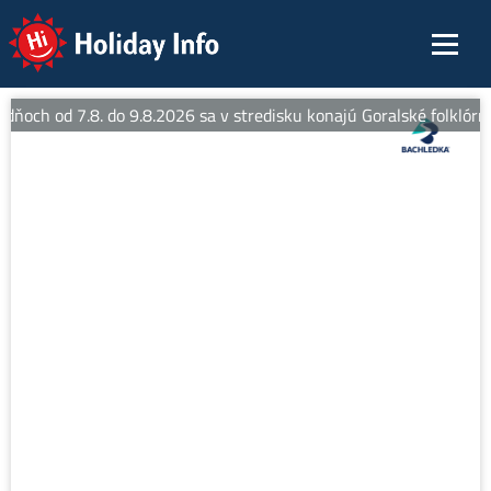
Holiday Info
 dňoch od 7.8. do 9.8.2026 sa v stredisku konajú Goralské folklórne