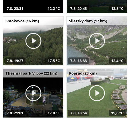
7.8. 23:31
12,2 °C
7.8. 20:43
12,8 °C
Smokovce (16 km)
Sliezsky dom (17 km)
7.8. 19:27
17,5 °C
7.8. 18:33
12,4 °C
Thermal park Vrbov (22 km)
Poprad (23 km)
7.8. 21:01
17,0 °C
7.8. 18:54
19,6 °C