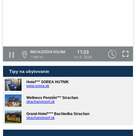
11:33
BACHLEDOVA DOLINA
1180 m
14. 6. 2026
Tipy na ubytovanie
Hotel*** SOREA HUTNÍK
www.sorea.sk
Wellness Penzión*** Strachan
strachanresort.sk
Grand Hotel**** Bachledka Strachan
strachanresort.sk