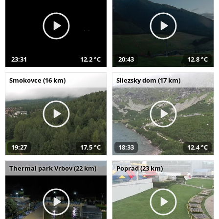
23:31
12,2 °C
20:43
12,8 °C
Smokovce (16 km)
Sliezsky dom (17 km)
19:27
17,5 °C
18:33
12,4 °C
Thermal park Vrbov (22 km)
Poprad (23 km)