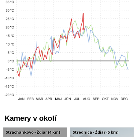
Kamery v okolí
Strachankovo - Ždiar (4 km)
Strednica - Ždiar (5 km)