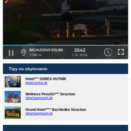
20:42
BACHLEDOVA DOLINA
1180 m
7. 8. 2026
Tipy na ubytovanie
Hotel*** SOREA HUTNÍK
www.sorea.sk
Wellness Penzión*** Strachan
strachanresort.sk
Grand Hotel**** Bachledka Strachan
strachanresort.sk