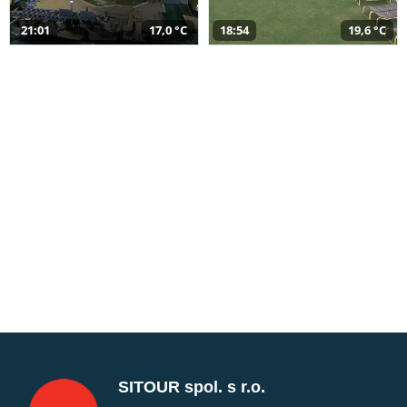
21:01
17,0 °C
18:54
19,6 °C
SITOUR spol. s r.o.