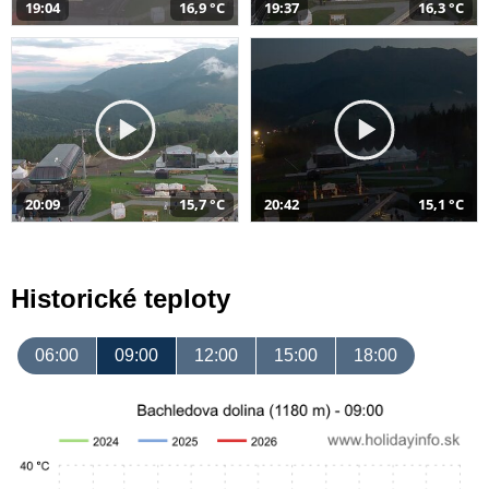
19:04
16,9 °C
19:37
16,3 °C
20:09
15,7 °C
20:42
15,1 °C
Historické teploty
06:00
09:00
12:00
15:00
18:00