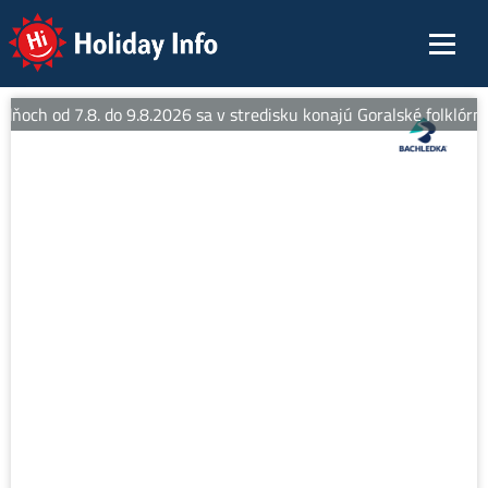
Holiday Info
dňoch od 7.8. do 9.8.2026 sa v stredisku konajú Goralské folklórne