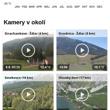
Kamery v okolí
Strachankovo - Ždiar (4 km)
Strednica - Ždiar (5 km)
8.8. 07:13
12,4 °C
13:59
19,1 °C
Smokovce (16 km)
Sliezsky dom (17 km)