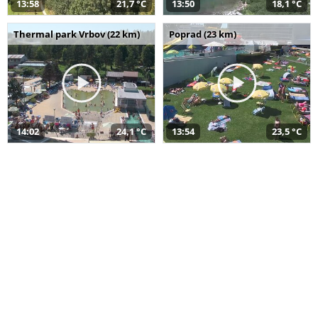
13:58
21,7 °C
13:50
18,1 °C
Thermal park Vrbov (22 km)
Poprad (23 km)
14:02
24,1 °C
13:54
23,5 °C