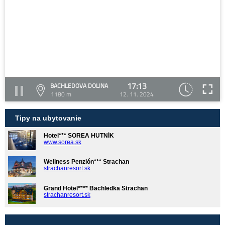
17:13
BACHLEDOVA DOLINA
1180 m
12. 11. 2024
Tipy na ubytovanie
Hotel*** SOREA HUTNÍK
www.sorea.sk
Wellness Penzión*** Strachan
strachanresort.sk
Grand Hotel**** Bachledka Strachan
strachanresort.sk