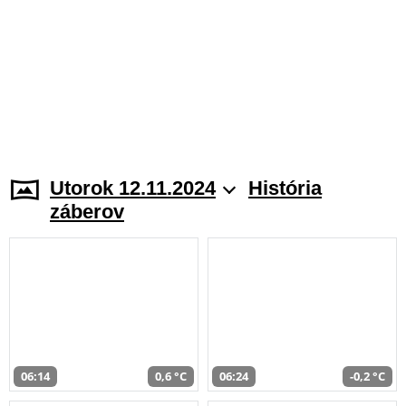
Utorok 12.11.2024
História
záberov
06:14
0,6 °C
06:24
-0,2 °C