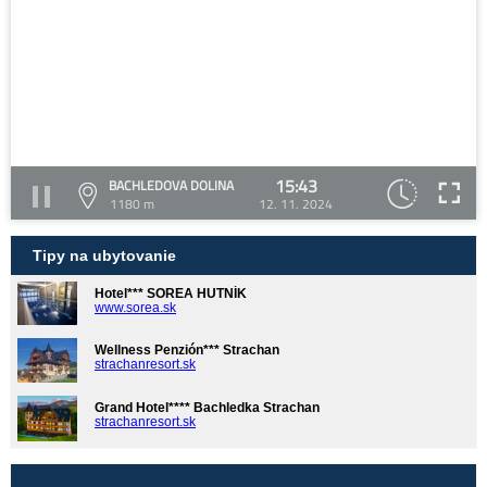
15:43
BACHLEDOVA DOLINA
1180 m
12. 11. 2024
Tipy na ubytovanie
Hotel*** SOREA HUTNÍK
www.sorea.sk
Wellness Penzión*** Strachan
strachanresort.sk
Grand Hotel**** Bachledka Strachan
strachanresort.sk