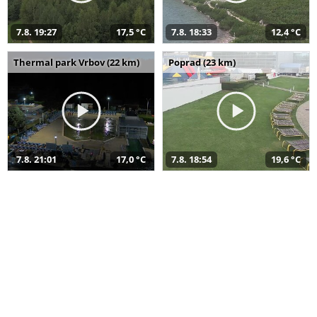
7.8. 19:27
17,5 °C
7.8. 18:33
12,4 °C
Thermal park Vrbov (22 km)
Poprad (23 km)
7.8. 21:01
17,0 °C
7.8. 18:54
19,6 °C