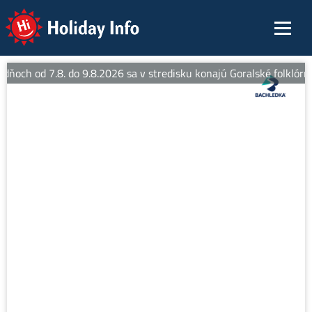
Holiday Info
 dňoch od 7.8. do 9.8.2026 sa v stredisku konajú Goralské folklórne