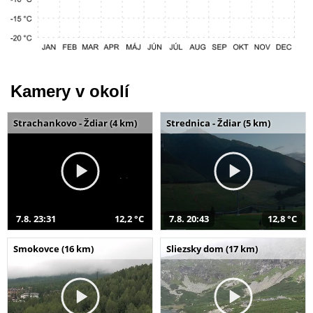
Kamery v okolí
Strachankovo - Ždiar (4 km)
Strednica - Ždiar (5 km)
7.8. 23:31
12,2 °C
7.8. 20:43
12,8 °C
Smokovce (16 km)
Sliezsky dom (17 km)