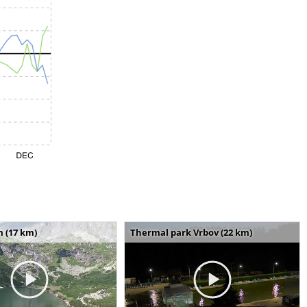
m (17 km)
Thermal park Vrbov (22 km)