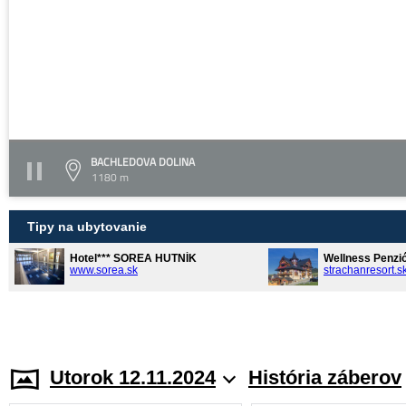
BACHLEDOVA DOLINA
1180 m
Tipy na ubytovanie
Hotel*** SOREA HUTNÍK
Wellness Penzi
www.sorea.sk
strachanresort.s
Utorok 12.11.2024
História záberov