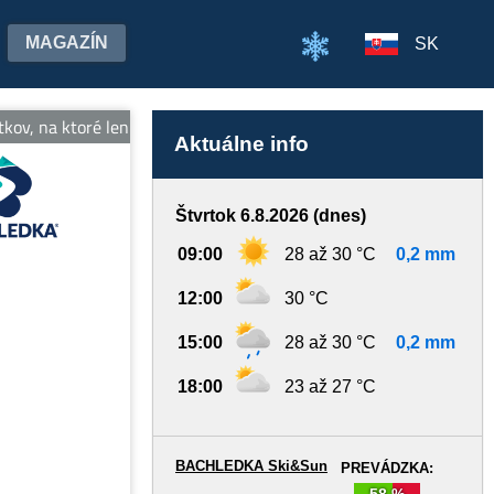
MAGAZÍN
SK
kov, na ktoré len tak nezabudnete! Tešíme sa na stretnutie! Viac i
Aktuálne info
Štvrtok 6.8.2026 (dnes)
09:00
28 až 30 °C
0,2 mm
12:00
30 °C
15:00
28 až 30 °C
0,2 mm
18:00
23 až 27 °C
BACHLEDKA Ski&Sun
PREVÁDZKA:
58 %