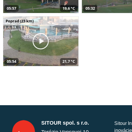
05:57
19,6 °C
05:32
Poprad (23 km)
05:54
21,7 °C
SITOUR spol. s r.o.
Sitour I
inovácie
Terézie Vansovej 10