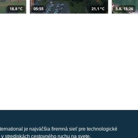
18,8 °C
05:55
21,1 °C
5.8. 15:26
nternational je najväčšia firemná sieť pre technologické
 v strediskách cestovného ruchu na svete.