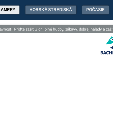
KAMERY
HORSKÉ STREDISKÁ
POČASIE
nosti. Príďte zažiť 3 dni plné hudby, zábavy, dobrej nálady a zážit