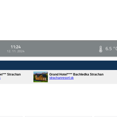
11:24
6.5 °
12. 11. 2024
ón*** Strachan
Grand Hotel**** Bachledka Strachan
k
strachanresort.sk