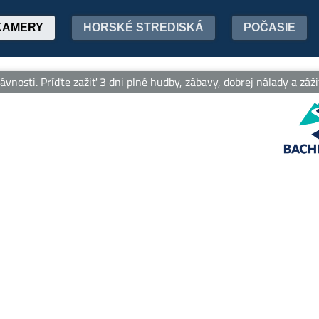
KAMERY
HORSKÉ STREDISKÁ
POČASIE
nosti. Príďte zažiť 3 dni plné hudby, zábavy, dobrej nálady a záži