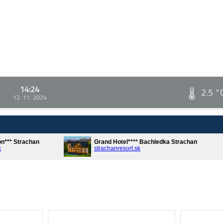
14:24
2.5 °
12. 11. 2024
ón*** Strachan
Grand Hotel**** Bachledka Strachan
k
strachanresort.sk