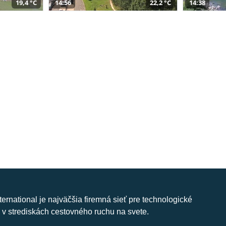
19,4 °C
14:56
22,2 °C
14:38
nternational je najväčšia firemná sieť pre technologické
 v strediskách cestovného ruchu na svete.