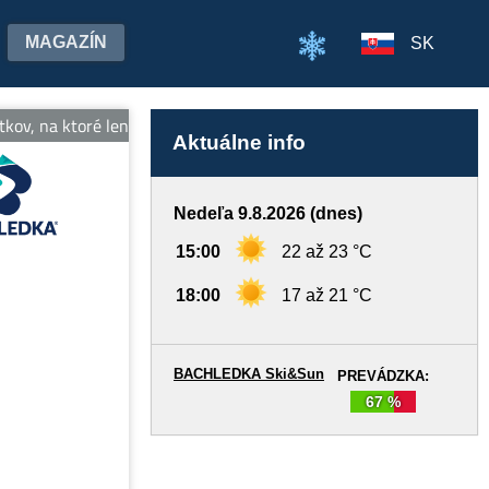
MAGAZÍN
SK
tkov, na ktoré len tak nezabudnete! Tešíme sa na stretnutie! Viac i
Aktuálne info
Nedeľa 9.8.2026 (dnes)
15:00
22 až 23 °C
18:00
17 až 21 °C
BACHLEDKA Ski&Sun
PREVÁDZKA:
67 %