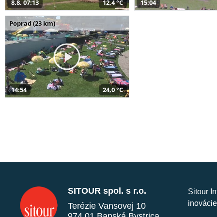
8.8. 07:13
12,4 °C
15:04
Poprad (23 km)
14:54
24,0 °C
SITOUR spol. s r.o.
Sitour I
inovácie
Terézie Vansovej 10
974 01 Banská Bystrica