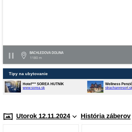
BACHLEDOVA DOLINA
1180 m
Tipy na ubytovanie
Hotel*** SOREA HUTNÍK
Wellness Penzi
www.sorea.sk
strachanresort.s
Utorok 12.11.2024
História záberov