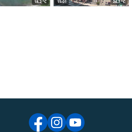
18,2 °C
15:01
24,7 °C