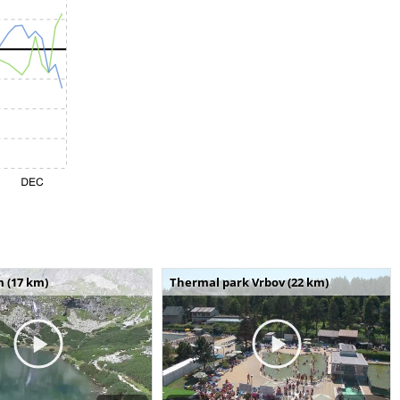
m (17 km)
Thermal park Vrbov (22 km)