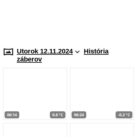
Utorok 12.11.2024
História
záberov
06:14
0,6 °C
06:24
-0,2 °C