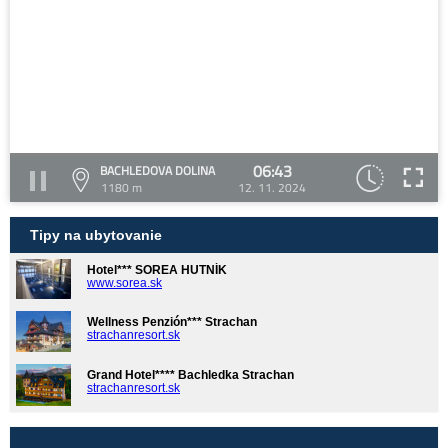
06:43
BACHLEDOVA DOLINA
1180 m
12. 11. 2024
Tipy na ubytovanie
Hotel*** SOREA HUTNÍK
www.sorea.sk
Wellness Penzión*** Strachan
strachanresort.sk
Grand Hotel**** Bachledka Strachan
strachanresort.sk