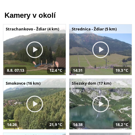
Kamery v okolí
Strachankovo - Ždiar (4 km)
Strednica - Ždiar (5 km)
8.8. 07:13
12,4 °C
14:31
19,3 °C
Smokovce (16 km)
Sliezsky dom (17 km)
14:26
21,9 °C
14:38
18,2 °C