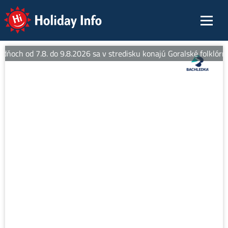
Holiday Info
 dňoch od 7.8. do 9.8.2026 sa v stredisku konajú Goralské folklórne