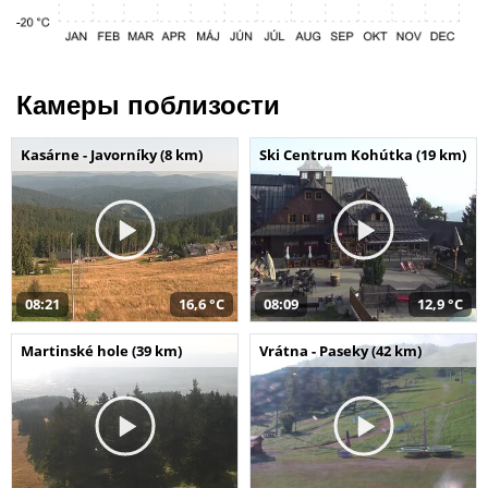
Камеры поблизости
Kasárne - Javorníky (8 km)
Ski Centrum Kohútka (19 km)
08:21
16,6 °C
08:09
12,9 °C
Martinské hole (39 km)
Vrátna - Paseky (42 km)