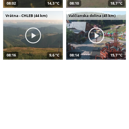
08:02
14,3 °C
08:10
18,7 °C
Vrátna - CHLEB (44 km)
Valčianska dolina (45 km)
08:16
9,6 °C
08:14
15,7 °C