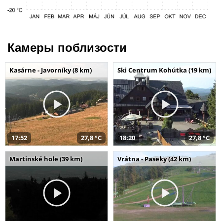
Камеры поблизости
Kasárne - Javorníky (8 km)
Ski Centrum Kohútka (19 km)
17:52
27,8 °C
18:20
27,8 °C
Martinské hole (39 km)
Vrátna - Paseky (42 km)