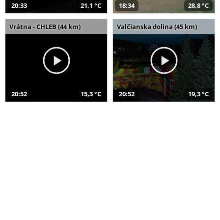
20:33
21,1 °C
18:34
28,8 °C
Vrátna - CHLEB (44 km)
Valčianska dolina (45 km)
20:52
15,3 °C
20:52
19,3 °C