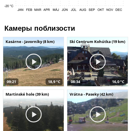
Камеры поблизости
Kasárne - Javorníky (8 km)
Ski Centrum Kohútka (19 km)
09:21
18,9 °C
08:34
16,0 °C
Martinské hole (39 km)
Vrátna - Paseky (42 km)