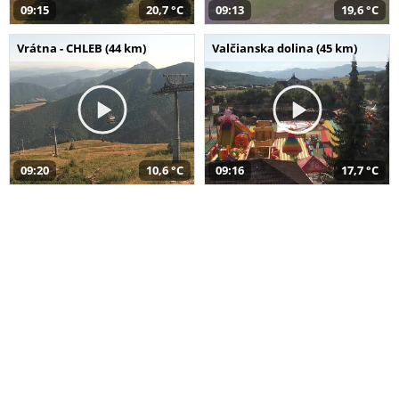
09:15
20,7 °C
09:13
19,6 °C
Vrátna - CHLEB (44 km)
Valčianska dolina (45 km)
09:20
10,6 °C
09:16
17,7 °C