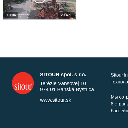
10:04
20,4 °C
SITOUR spol. s r.o.
Sitour I
техноло
Terézie Vansovej 10
974 01 Banská Bystrica
Мы сотр
www.sitour.sk
8 стран
бассейн