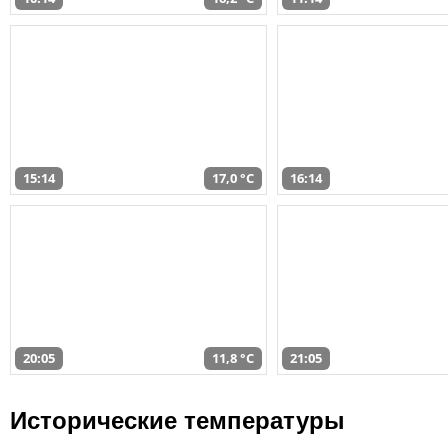
15:14
17,0 °C
16:14
20:05
11,8 °C
21:05
Исторические температуры