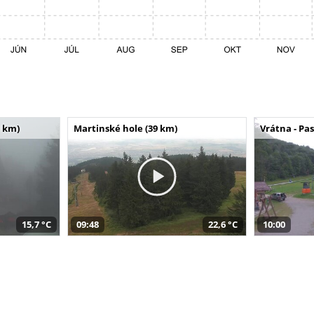
 km)
Martinské hole (39 km)
Vrátna - Pa
15,7 °C
09:48
22,6 °C
10:00