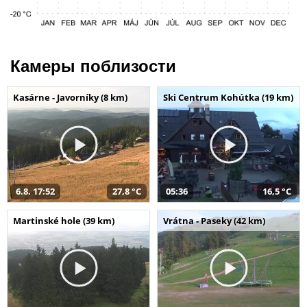
Камеры поблизости
Kasárne - Javorníky (8 km)
Ski Centrum Kohútka (19 km)
6.8. 17:52
27,8 °C
05:36
16,5 °C
Martinské hole (39 km)
Vrátna - Paseky (42 km)