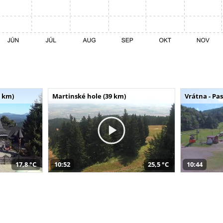
 km)
Martinské hole (39 km)
Vrátna - Pa
17,8 °C
10:52
25,5 °C
10:44