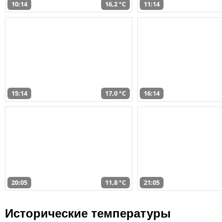
10:14
16,2 °C
11:14
15:14
17,0 °C
16:14
20:05
11,8 °C
21:05
Исторические температуры