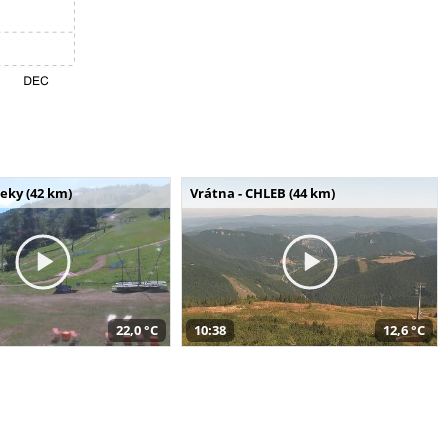
seky (42 km)
Vrátna - CHLEB (44 km)
22,0 °C
10:38
12,6 °C