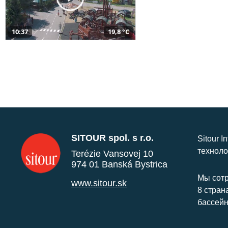
10:37
19,8 °C
SITOUR spol. s r.o.
Sitour I
техноло
Terézie Vansovej 10
974 01 Banská Bystrica
Мы сотр
www.sitour.sk
8 стран
бассейн