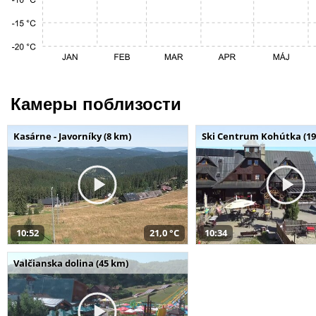
Камеры поблизости
Kasárne - Javorníky (8 km)
Ski Centrum Kohútka (19
10:52
21,0 °C
10:34
Valčianska dolina (45 km)