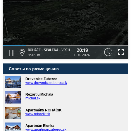
20:19
ROHÁČE - SPÁLENÁ - VRCH
1505 m
6. 8. 2026
Советы по размещению
Drevenice Zuberec
www.drevenicezuberec.sk
Rezort u Michala
michal.sk
Apartmány ROHÁČIK
www.rohacik.sk
Apartmán Elenka
www.apartmanzuberec.sk