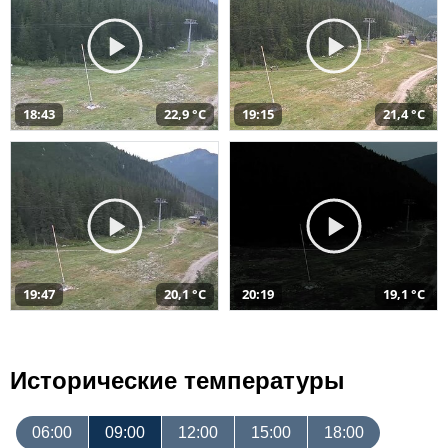
18:43
22,9 °C
19:15
21,4 °C
19:47
20,1 °C
20:19
19,1 °C
Исторические температуры
06:00
09:00
12:00
15:00
18:00