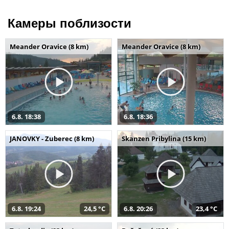
Камеры поблизости
Meander Oravice (8 km)
Meander Oravice (8 km)
6.8. 18:38
6.8. 18:36
JANOVKY - Zuberec (8 km)
Skanzen Pribylina (15 km)
6.8. 19:24
24,5 °C
6.8. 20:26
23,4 °C