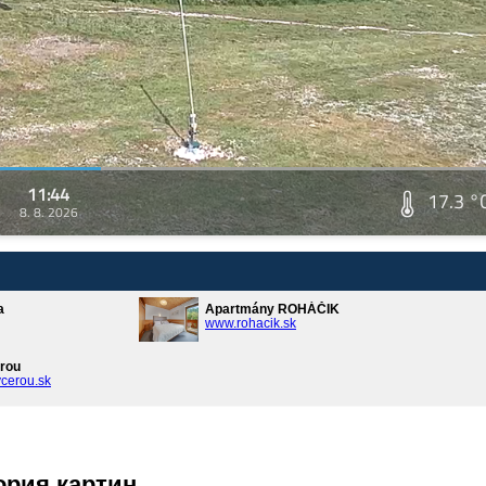
11:44
17.3 °
8. 8. 2026
a
Apartmány ROHÁČIK
www.rohacik.sk
rou
cerou.sk
ория картин