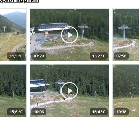
11,5 °C
07:29
13,2 °C
07:58
15,6 °C
10:06
16,4 °C
10:38