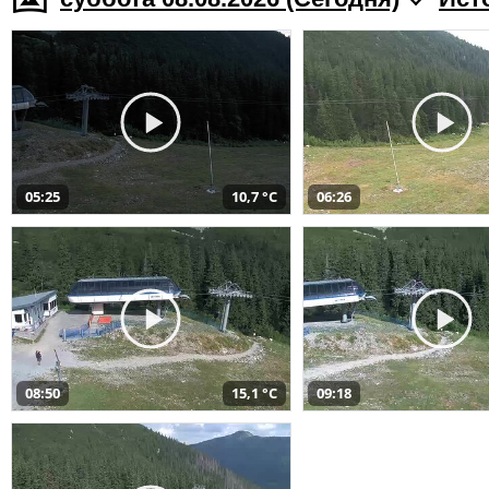
05:25
10,7 °C
06:26
08:50
15,1 °C
09:18