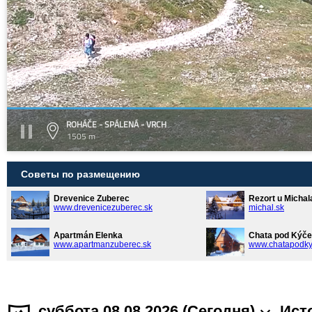
ROHÁČE - SPÁLENÁ - VRCH
1505 m
Советы по размещению
Drevenice Zuberec
Rezort u Michal
www.drevenicezuberec.sk
michal.sk
Apartmán Elenka
Chata pod Kýče
www.apartmanzuberec.sk
www.chatapodky
суббота 08.08.2026 (Cегодня)
Ист