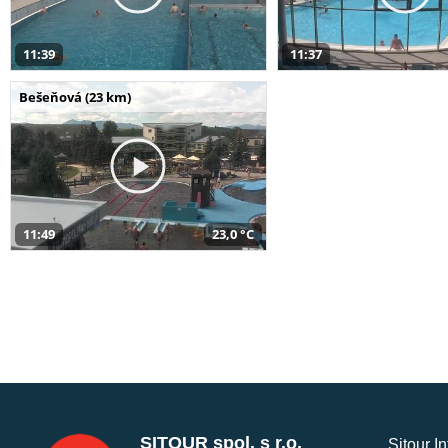
11:39
11:37
Bešeňová (23 km)
11:49
23,0 °C
SITOUR spol. s r.o.
Sitour I