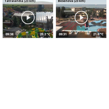
Tatralandia (23 km)
Bešeňová (23 km)
09:38
20,2 °C
09:31
21,0 °C