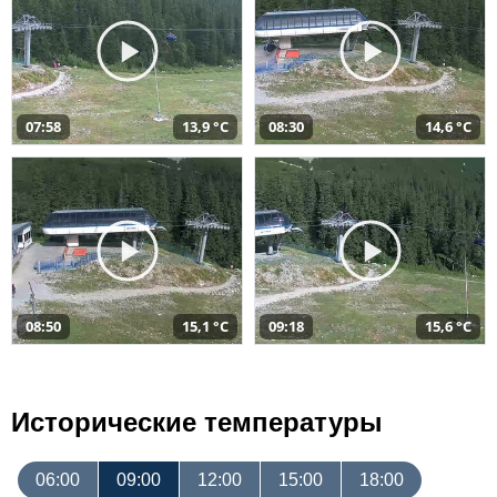
07:58
13,9 °C
08:30
14,6 °C
08:50
15,1 °C
09:18
15,6 °C
Исторические температуры
06:00
09:00
12:00
15:00
18:00