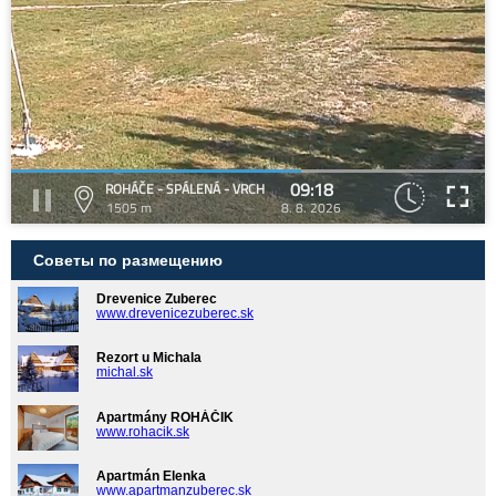
09:18
ROHÁČE - SPÁLENÁ - VRCH
1505 m
8. 8. 2026
Советы по размещению
Drevenice Zuberec
www.drevenicezuberec.sk
Rezort u Michala
michal.sk
Apartmány ROHÁČIK
www.rohacik.sk
Apartmán Elenka
www.apartmanzuberec.sk