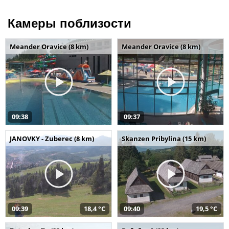
Камеры поблизости
Meander Oravice (8 km)
Meander Oravice (8 km)
09:38
09:37
JANOVKY - Zuberec (8 km)
Skanzen Pribylina (15 km)
09:39
18,4 °C
09:40
19,5 °C