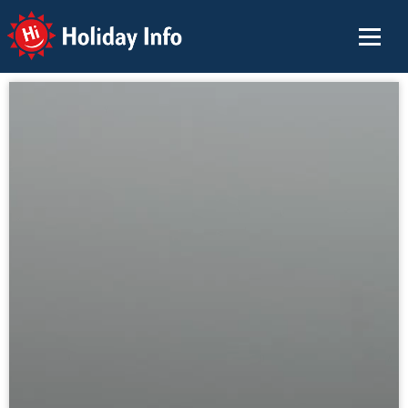
Holiday Info