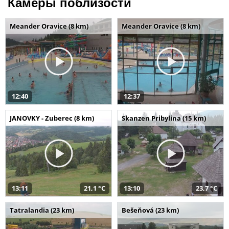
Камеры поблизости
Meander Oravice (8 km)
Meander Oravice (8 km)
12:40
12:37
JANOVKY - Zuberec (8 km)
Skanzen Pribylina (15 km)
13:11
21,1 °C
13:10
23,7 °C
Tatralandia (23 km)
Bešeňová (23 km)