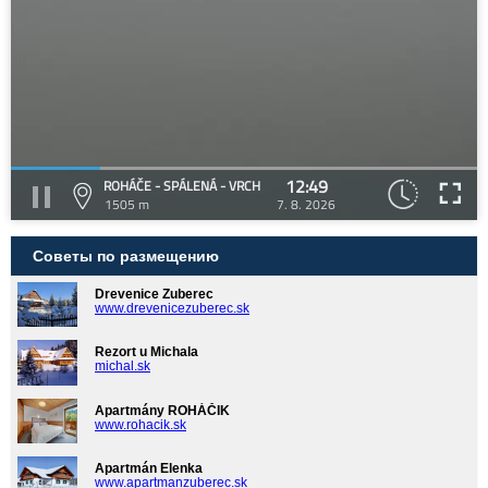
12:49
ROHÁČE - SPÁLENÁ - VRCH
1505 m
7. 8. 2026
Советы по размещению
Drevenice Zuberec
www.drevenicezuberec.sk
Rezort u Michala
michal.sk
Apartmány ROHÁČIK
www.rohacik.sk
Apartmán Elenka
www.apartmanzuberec.sk