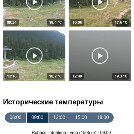
09:34
18,4 °C
10:06
17,6 °C
12:16
18,7 °C
12:49
19,3 °C
Исторические температуры
06:00
09:00
12:00
15:00
18:00