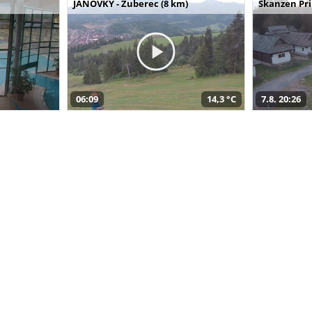
JANOVKY - Zuberec (8 km)
Skanzen Pri
06:09
14,3 °C
7.8. 20:26