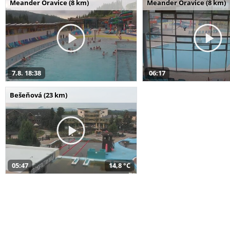
Meander Oravice (8 km)
Meander Oravice (8 km)
7.8. 18:38
06:17
Bešeňová (23 km)
05:47
14,8 °C