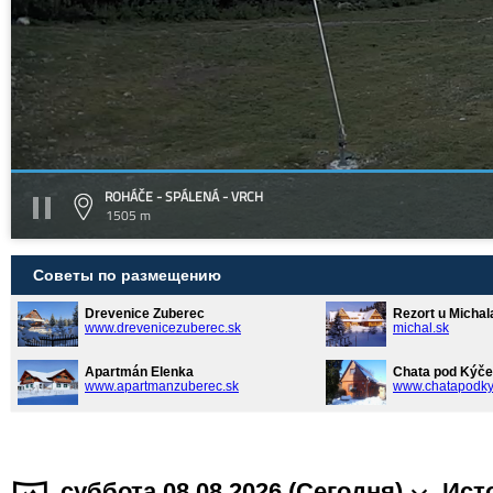
ROHÁČE - SPÁLENÁ - VRCH
1505 m
Советы по размещению
Drevenice Zuberec
Rezort u Michal
www.drevenicezuberec.sk
michal.sk
Apartmán Elenka
Chata pod Kýče
www.apartmanzuberec.sk
www.chatapodky
суббота 08.08.2026 (Cегодня)
Ист