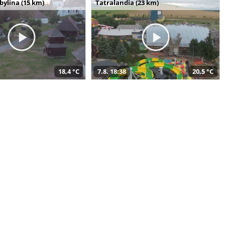
bylina (15 km)
Tatralandia (23 km)
18,4 °C
7.8. 18:38
20,5 °C