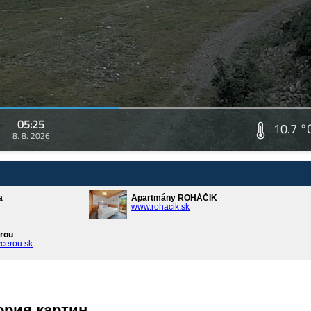
05:25
10.7 °
8. 8. 2026
a
Apartmány ROHÁČIK
www.rohacik.sk
rou
cerou.sk
ория картин