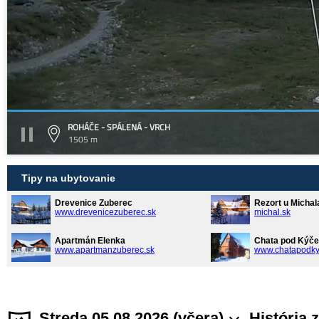
ROHÁČE - SPÁLENÁ - VRCH
1505 m
Tipy na ubytovanie
Drevenice Zuberec
Rezort u Michal
www.drevenicezuberec.sk
michal.sk
Apartmán Elenka
Chata pod Kýče
www.apartmanzuberec.sk
www.chatapodky
Streda 05.08.2026 (včera)
História 