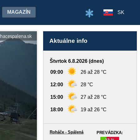
MAGAZÍN
SK
spalena.sk
Aktuálne info
Štvrtok 6.8.2026 (dnes)
09:00
26 až 28 °C
12:00
28 °C
15:00
27 až 28 °C
18:00
19 až 26 °C
Roháče - Spálená
PREVÁDZKA:
33 %