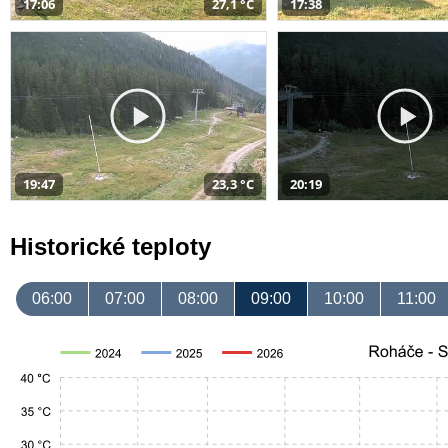
17:06
27,1 °C
17:38
19:47
23,3 °C
20:19
Historické teploty
06:00
07:00
08:00
09:00
10:00
11:00