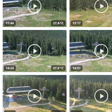
11:44
27,4 °C
12:17
14:24
27,9 °C
14:57