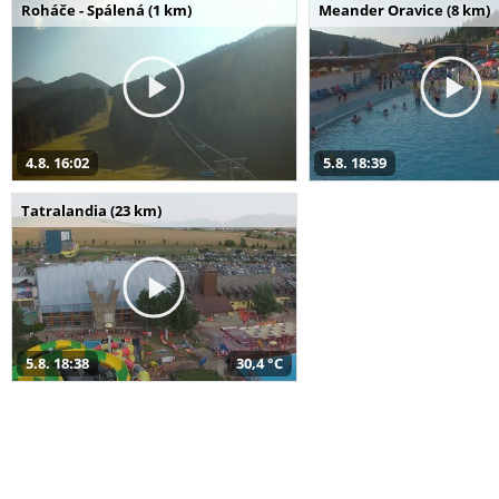
Roháče - Spálená (1 km)
Meander Oravice (8 km)
4.8. 16:02
5.8. 18:39
Tatralandia (23 km)
5.8. 18:38
30,4 °C