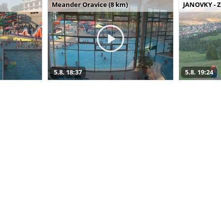
Meander Oravice (8 km)
JANOVKY - Z
5.8. 18:37
5.8. 19:24