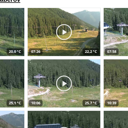
20,0 °C
07:26
22,2 °C
07:58
25,1 °C
10:06
25,7 °C
10:39