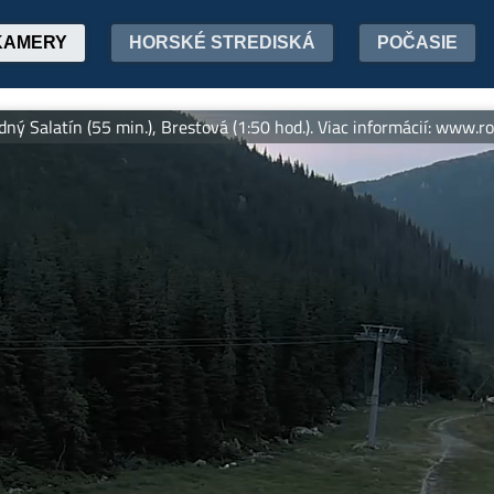
KAMERY
HORSKÉ STREDISKÁ
POČASIE
atín (55 min.), Brestová (1:50 hod.). Viac informácií: www.rohace