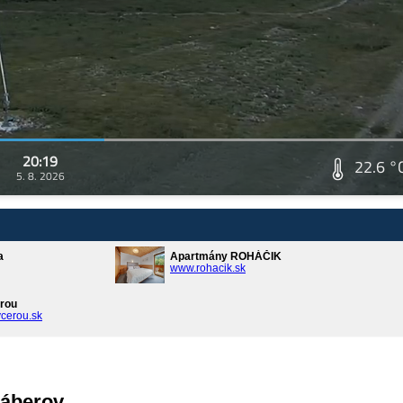
20:19
22.6 °
5. 8. 2026
a
Apartmány ROHÁČIK
www.rohacik.sk
rou
cerou.sk
záberov