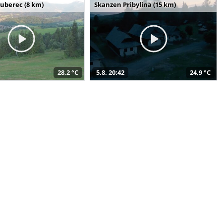
uberec (8 km)
Skanzen Pribylina (15 km)
28,2 °C
5.8. 20:42
24,9 °C