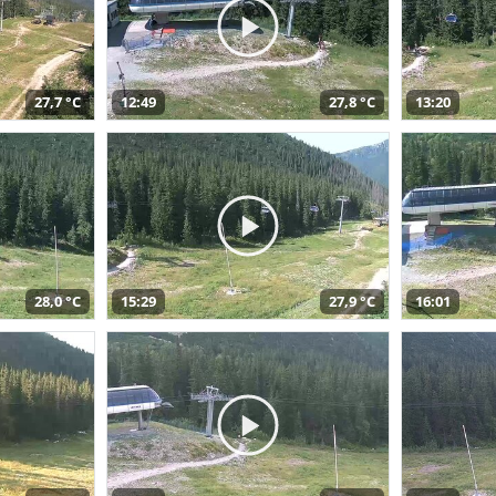
27,7 °C
12:49
27,8 °C
13:20
28,0 °C
15:29
27,9 °C
16:01