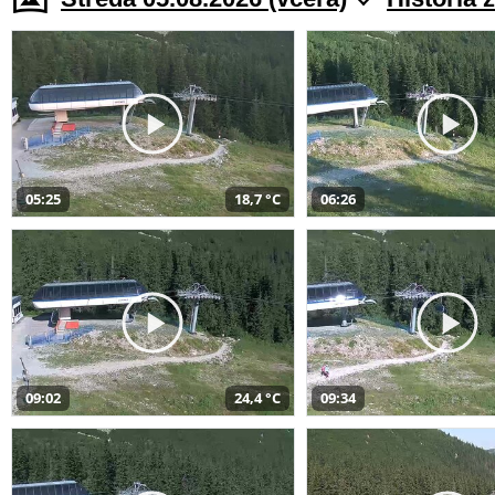
05:25
18,7 °C
06:26
09:02
24,4 °C
09:34