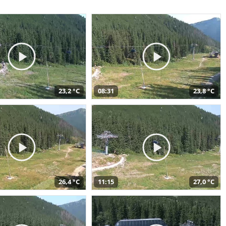
23,2 °C
08:31
23,8 °C
26,4 °C
11:15
27,0 °C