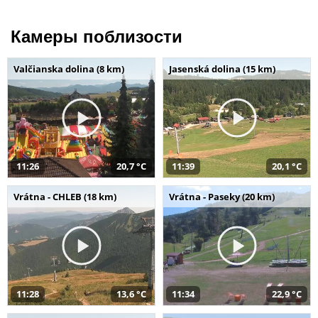
Камеры поблизости
Valčianska dolina (8 km)
Jasenská dolina (15 km)
11:26
20,7 °C
11:39
20,1 °C
Vrátna - CHLEB (18 km)
Vrátna - Paseky (20 km)
11:28
13,6 °C
11:34
22,9 °C