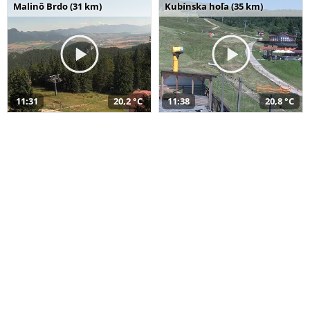
Malinô Brdo (31 km)
Kubínska hoľa (35 km)
11:31
20,2 °C
11:38
20,8 °C