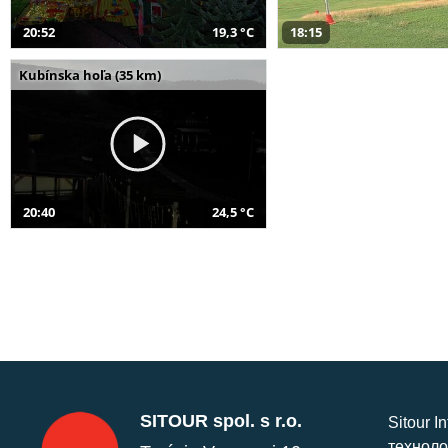
20:52
19,3 °C
18:15
Kubínska hoľa (35 km)
20:40
24,5 °C
SITOUR spol. s r.o.
Sitour I
техноло