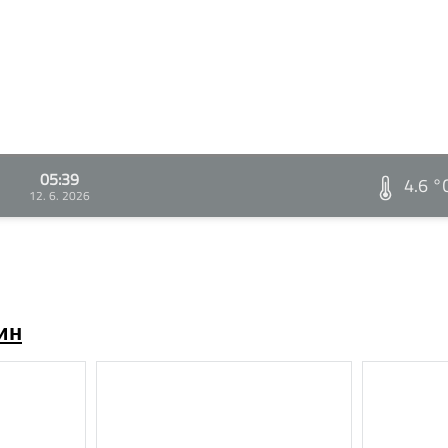
05:39
4.6 °
12. 6. 2026
ин