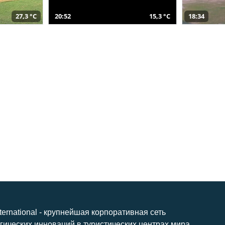
27,3 °C
20:52
15,3 °C
18:34
nternational - крупнейшая корпоративная сеть
гических инноваций в туристических центрах мира.