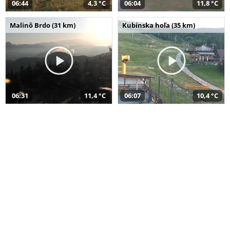
06:44
4,3 °C
06:04
11,8 °C
Malinô Brdo (31 km)
Kubínska hoľa (35 km)
06:31
11,4 °C
06:07
10,4 °C