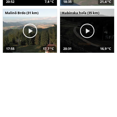
20:52
7,8 °C
18:35
21,4 °C
Malinô Brdo (31 km)
Kubínska hoľa (35 km)
17:55
17,7 °C
20:31
16,9 °C