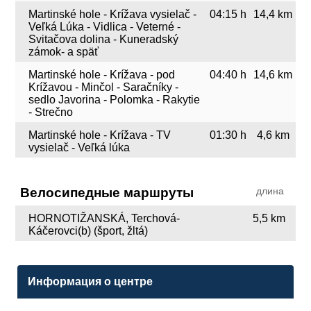
Martinské hole - Krížava vysielač -
04:15 h
14,4 km
Veľká Lúka - Vidlica - Veterné -
Svitačova dolina - Kuneradský
zámok- a späť
Martinské hole - Krížava - pod
04:40 h
14,6 km
Krížavou - Minčol - Saračníky -
sedlo Javorina - Polomka - Rakytie
- Strečno
Martinské hole - Krížava - TV
01:30 h
4,6 km
vysielač - Veľká lúka
Велосипедные маршруты
длина
HORNOTIŽANSKÁ, Terchová-
5,5 km
Káčerovci(b) (šport, žltá)
Информация о центре