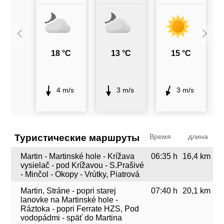
18 °C
13 °C
15 °C
4 m/s
3 m/s
3 m/s
Туристические маршруты
Время
длина
Martin - Martinské hole - Krížava
06:35 h
16,4 km
vysielač - pod Krížavou - S.Prašivé
- Minčol - Okopy - Vrútky, Piatrová
Martin, Stráne - popri starej
07:40 h
20,1 km
lanovke na Martinské hole -
Ráztoka - popri Ferrate HZS, Pod
vodopádmi - späť do Martina