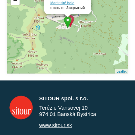
−
Martinské hole
открыто:
Закрытый
Leaflet
SITOUR spol. s r.o.
Terézie Vansovej 10
974 01 Banská Bystrica
www.sitour.sk