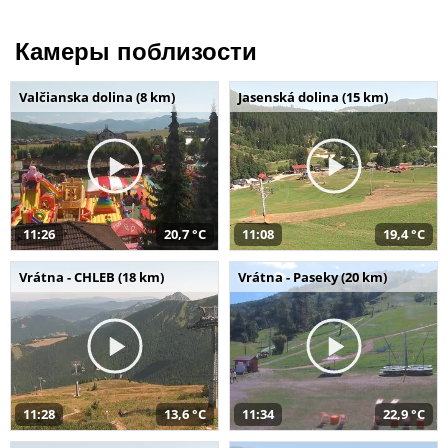
Камеры поблизости
Valčianska dolina (8 km)
Jasenská dolina (15 km)
11:26
20,7 °C
11:08
19,4 °C
Vrátna - CHLEB (18 km)
Vrátna - Paseky (20 km)
11:28
13,6 °C
11:34
22,9 °C