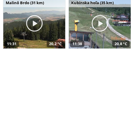
Malinô Brdo (31 km)
Kubínska hoľa (35 km)
11:31
20,2 °C
11:38
20,8 °C