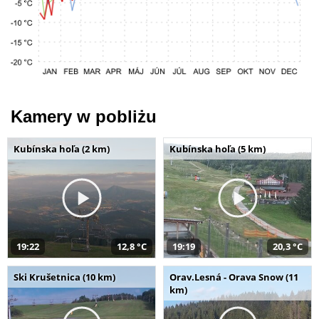
Kamery w pobliżu
Kubínska hoľa (2 km)
Kubínska hoľa (5 km)
19:22
12,8 °C
19:19
20,3 °C
Ski Krušetnica (10 km)
Orav.Lesná - Orava Snow (11
km)