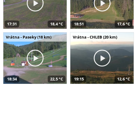
17:31
18,4 °C
18:51
17,6 °C
Vrátna - Paseky (18 km)
Vrátna - CHLEB (20 km)
18:34
22,5 °C
19:15
12,6 °C