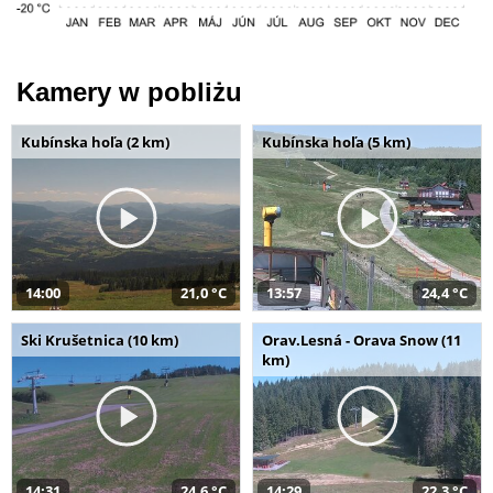
Kamery w pobliżu
Kubínska hoľa (2 km)
Kubínska hoľa (5 km)
14:00
21,0 °C
13:57
24,4 °C
Ski Krušetnica (10 km)
Orav.Lesná - Orava Snow (11
km)
14:31
24,6 °C
14:29
22,3 °C