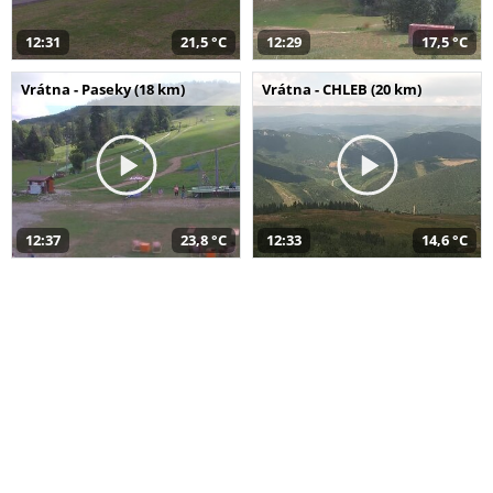
12:31
21,5 °C
12:29
17,5 °C
Vrátna - Paseky (18 km)
Vrátna - CHLEB (20 km)
12:37
23,8 °C
12:33
14,6 °C