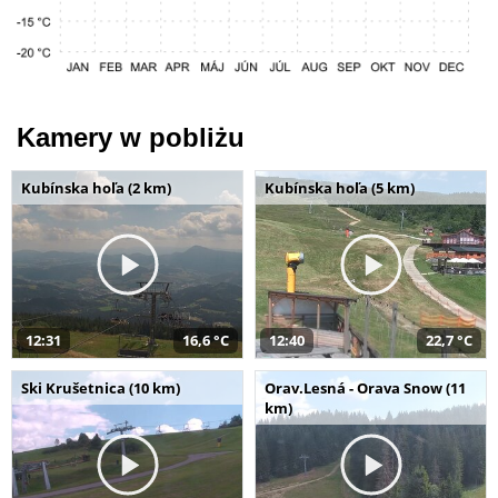
Kamery w pobliżu
Kubínska hoľa (2 km)
Kubínska hoľa (5 km)
12:31
16,6 °C
12:40
22,7 °C
Ski Krušetnica (10 km)
Orav.Lesná - Orava Snow (11
km)