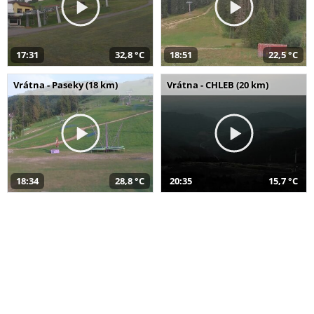
17:31
32,8 °C
18:51
22,5 °C
Vrátna - Paseky (18 km)
Vrátna - CHLEB (20 km)
18:34
28,8 °C
20:35
15,7 °C