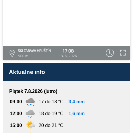
17:08
SKI ZÁBAVA HRUŠTÍN
900 m
13. 6. 2026
Aktualne info
Piątek 7.8.2026 (jutro)
09:00
17 do 18 °C
3,4 mm
12:00
18 do 19 °C
1,6 mm
15:00
20 do 21 °C