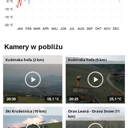
Kamery w pobliżu
Kubínska hoľa (2 km)
Kubínska hoľa (5 km)
20:30
18,1 °C
20:25
25,1 °C
Ski Krušetnica (10 km)
Orav.Lesná - Orava Snow (11
km)