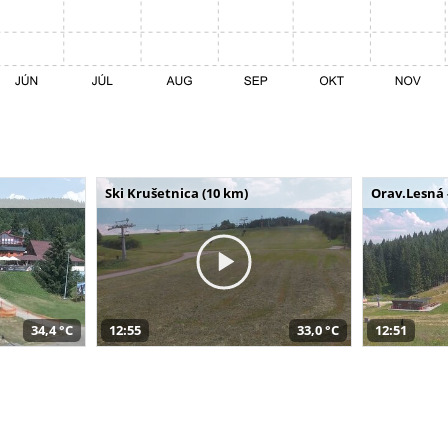
Ski Krušetnica (10 km)
Orav.Lesná 
34,4 °C
12:55
33,0 °C
12:51