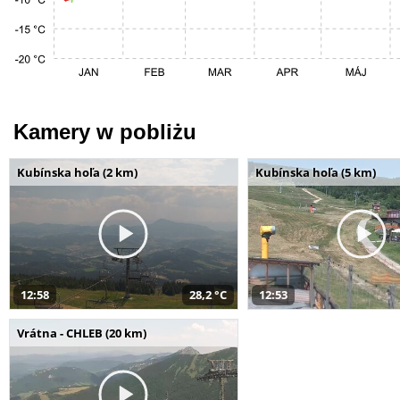
Kamery w pobliżu
Kubínska hoľa (2 km)
Kubínska hoľa (5 km)
12:58
28,2 °C
12:53
Vrátna - CHLEB (20 km)