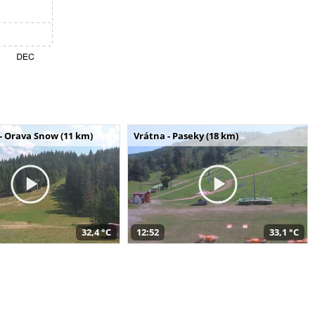
- Orava Snow (11 km)
Vrátna - Paseky (18 km)
32,4 °C
12:52
33,1 °C