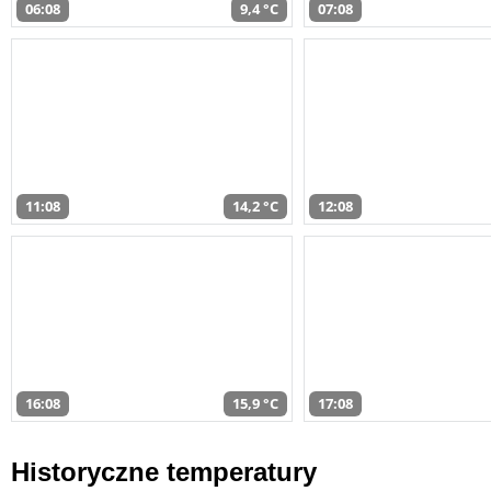
06:08
9,4 °C
07:08
11:08
14,2 °C
12:08
16:08
15,9 °C
17:08
Historyczne temperatury