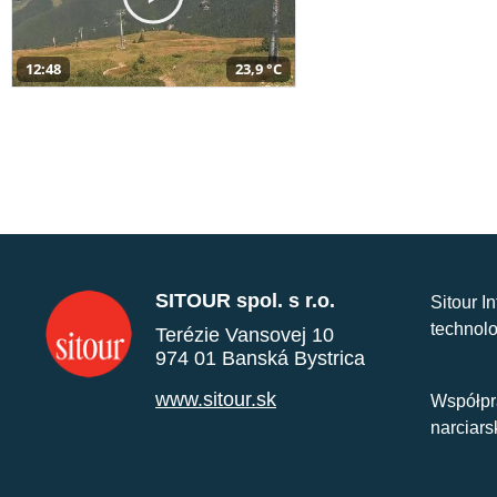
12:48
23,9 °C
SITOUR spol. s r.o.
Sitour I
technolo
Terézie Vansovej 10
974 01 Banská Bystrica
www.sitour.sk
Współpr
narciars