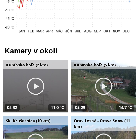
Kamery v okolí
Kubínska hoľa (2 km)
Kubínska hoľa (5 km)
05:32
11,0 °C
05:29
14,7 °C
Ski Krušetnica (10 km)
Orav.Lesná - Orava Snow (11
km)