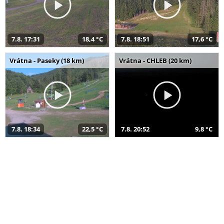
7.8. 17:31
18,4 °C
7.8. 18:51
17,6 °C
Vrátna - Paseky (18 km)
Vrátna - CHLEB (20 km)
7.8. 18:34
22,5 °C
7.8. 20:52
9,8 °C