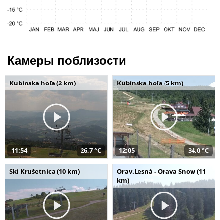
Камеры поблизости
Kubínska hoľa (2 km)
Kubínska hoľa (5 km)
11:54
26,7 °C
12:05
34,0 °C
Ski Krušetnica (10 km)
Orav.Lesná - Orava Snow (11
km)