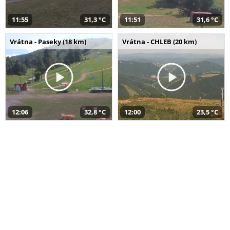
11:55
31,3 °C
11:51
31,6 °C
Vrátna - Paseky (18 km)
Vrátna - CHLEB (20 km)
12:06
32,8 °C
12:00
23,5 °C