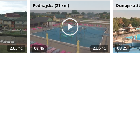
Podhájska (21 km)
Dunajská St
23,3 °C
08:46
23,5 °C
08:25