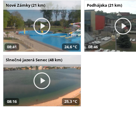
Nové Zámky (21 km)
Podhájska (21 km)
08:41
24,6 °C
08:46
Slnečné jazerá Senec (48 km)
08:16
25,3 °C