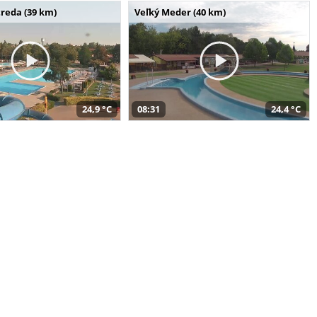
reda (39 km)
Veľký Meder (40 km)
24,9 °C
08:31
24,4 °C