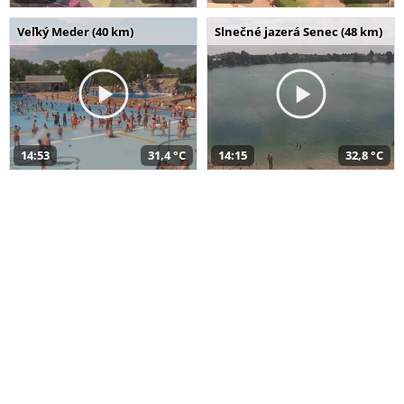
Veľký Meder (40 km)
Slnečné jazerá Senec (48 km)
14:53
31,4 °C
14:15
32,8 °C