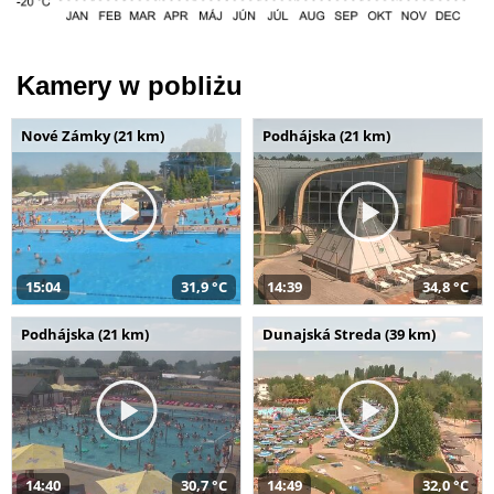
Kamery w pobliżu
Nové Zámky (21 km)
Podhájska (21 km)
15:04
31,9 °C
14:39
34,8 °C
Podhájska (21 km)
Dunajská Streda (39 km)
14:40
30,7 °C
14:49
32,0 °C