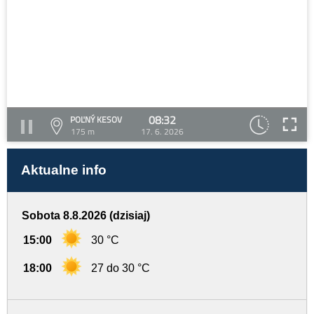
08:32
POĽNÝ KESOV
175 m
17. 6. 2026
Aktualne info
Sobota 8.8.2026 (dzisiaj)
15:00
30 °C
18:00
27 do 30 °C