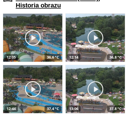
Historia obrazu
12:05
36,6 °C
12:14
36,8 °C
12:44
37,4 °C
13:06
37,8 °C