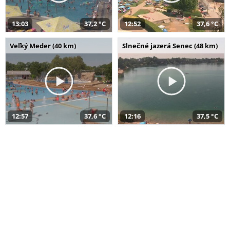
13:03
37,2 °C
12:52
37,6 °C
Veľký Meder (40 km)
Slnečné jazerá Senec (48 km)
12:57
37,6 °C
12:16
37,5 °C