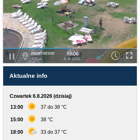
13:06
POĽNÝ KESOV
175 m
6. 8. 2026
Aktualne info
Czwartek 6.8.2026 (dzisiaj)
13:00
37 do 38 °C
15:00
38 °C
18:00
33 do 37 °C