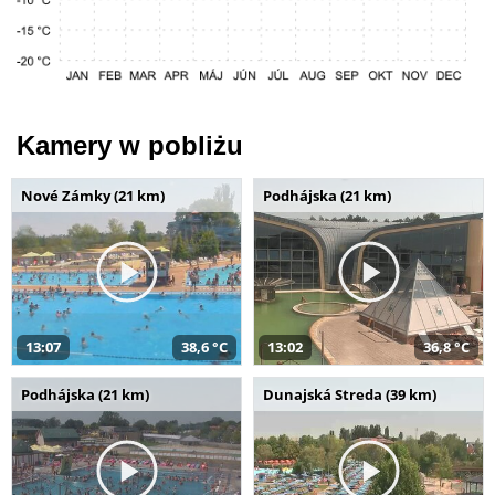
Kamery w pobliżu
Nové Zámky (21 km)
Podhájska (21 km)
13:07
38,6 °C
13:02
36,8 °C
Podhájska (21 km)
Dunajská Streda (39 km)