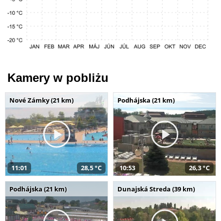
Kamery w pobliżu
Nové Zámky (21 km)
Podhájska (21 km)
11:01
28,5 °C
10:53
26,3 °C
Podhájska (21 km)
Dunajská Streda (39 km)