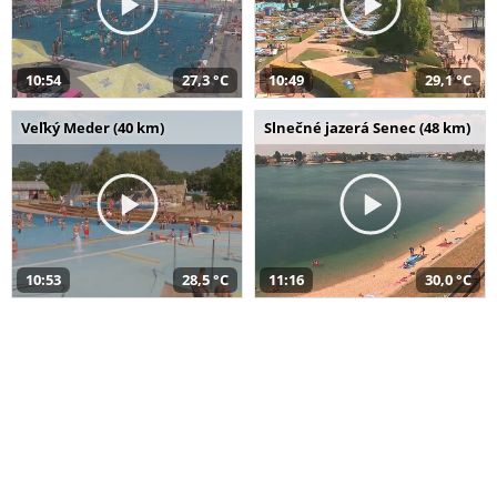
10:54
27,3 °C
10:49
29,1 °C
Veľký Meder (40 km)
Slnečné jazerá Senec (48 km)
10:53
28,5 °C
11:16
30,0 °C