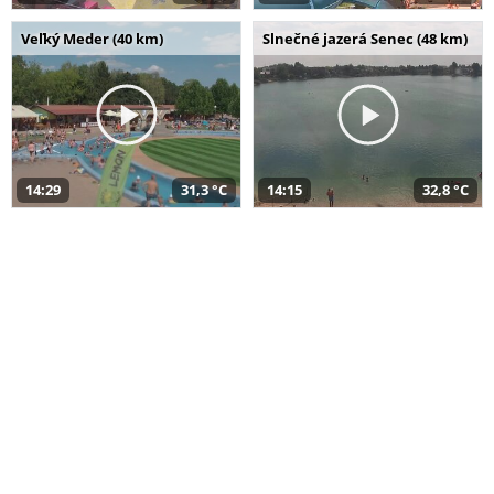
Veľký Meder (40 km)
Slnečné jazerá Senec (48 km)
14:29
31,3 °C
14:15
32,8 °C