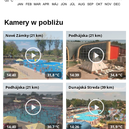
Kamery w pobliżu
Nové Zámky (21 km)
Podhájska (21 km)
14:40
31,8 °C
14:39
34,8 °C
Podhájska (21 km)
Dunajská Streda (39 km)
14:40
30,7 °C
14:26
31,9 °C