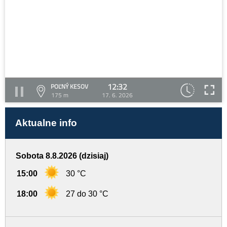
12:32
POĽNÝ KESOV
175 m
17. 6. 2026
Aktualne info
Sobota 8.8.2026 (dzisiaj)
15:00
30 °C
18:00
27 do 30 °C