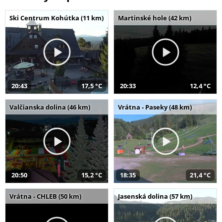
Ski Centrum Kohútka (11 km)
Martinské hole (42 km)
20:43
17,5 °C
20:33
12,4 °C
Valčianska dolina (46 km)
Vrátna - Paseky (48 km)
20:50
15,2 °C
18:35
21,4 °C
Vrátna - CHLEB (50 km)
Jasenská dolina (57 km)