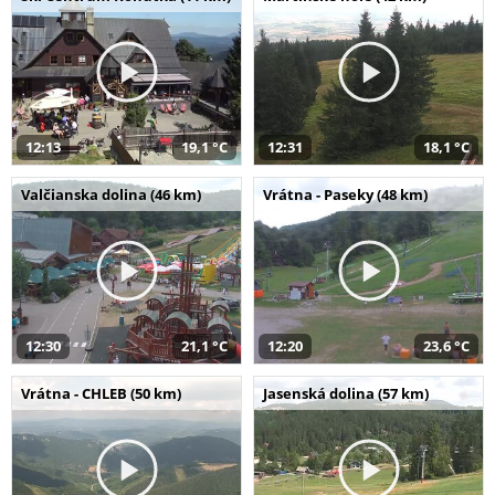
12:13
19,1 °C
12:31
18,1 °C
Valčianska dolina (46 km)
Vrátna - Paseky (48 km)
12:30
21,1 °C
12:20
23,6 °C
Vrátna - CHLEB (50 km)
Jasenská dolina (57 km)