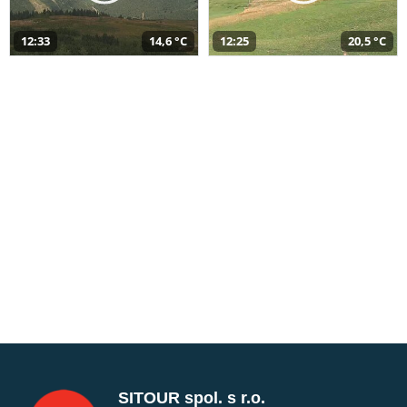
12:33
14,6 °C
12:25
20,5 °C
SITOUR spol. s r.o.