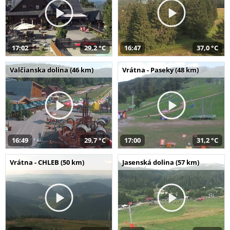
17:02
29,2 °C
16:47
37,0 °C
Valčianska dolina (46 km)
Vrátna - Paseky (48 km)
16:49
29,7 °C
17:00
31,2 °C
Vrátna - CHLEB (50 km)
Jasenská dolina (57 km)