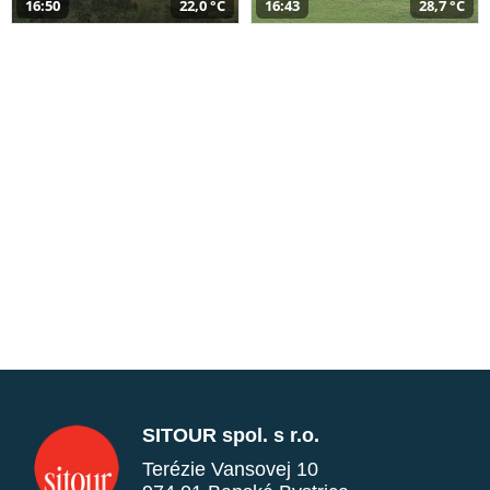
16:50
22,0 °C
16:43
28,7 °C
SITOUR spol. s r.o.
Terézie Vansovej 10