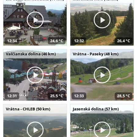
12:34
24,6 °C
12:32
26,4 °C
Valčianska dolina (46 km)
Vrátna - Paseky (48 km)
12:31
25,5 °C
12:33
28,5 °C
Vrátna - CHLEB (50 km)
Jasenská dolina (57 km)