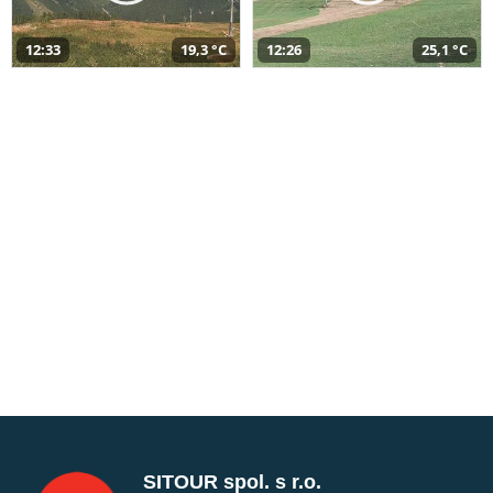
12:33
19,3 °C
12:26
25,1 °C
SITOUR spol. s r.o.