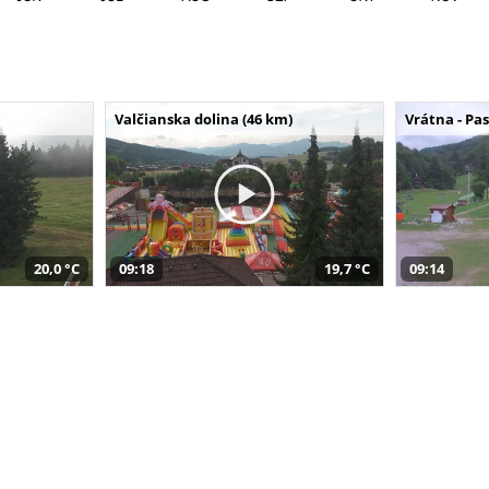
Valčianska dolina (46 km)
Vrátna - Pa
20,0 °C
09:18
19,7 °C
09:14