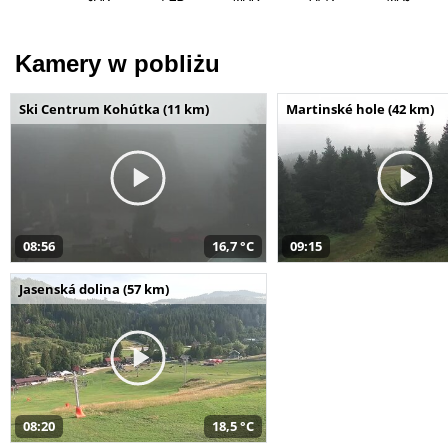
Kamery w pobliżu
Ski Centrum Kohútka (11 km)
Martinské hole (42 km)
08:56
16,7 °C
09:15
Jasenská dolina (57 km)
08:20
18,5 °C