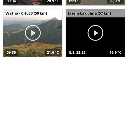
09:34
28,9 °C
09:13
29,9 °C
Vrátna - CHLEB (50 km)
Jasenská dolina (57 km)
09:36
21,6 °C
5.8. 22:32
19,9 °C