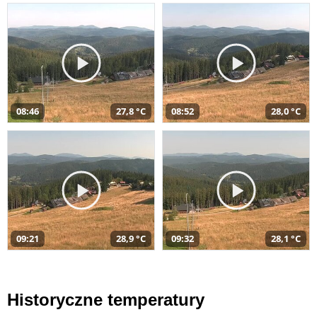
08:46
27,8 °C
08:52
28,0 °C
09:21
28,9 °C
09:32
28,1 °C
Historyczne temperatury