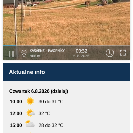
09:32
KASÁRNE - JAVORNÍKY
966 m
6. 8. 2026
Aktualne info
Czwartek 6.8.2026 (dzisiaj)
10:00
30 do 31 °C
12:00
32 °C
15:00
28 do 32 °C