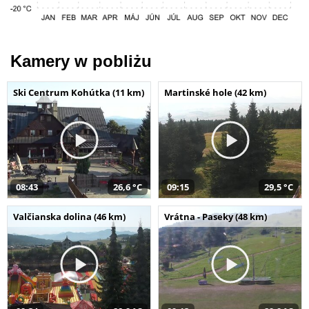
Kamery w pobliżu
Ski Centrum Kohútka (11 km)
Martinské hole (42 km)
08:43
26,6 °C
09:15
29,5 °C
Valčianska dolina (46 km)
Vrátna - Paseky (48 km)