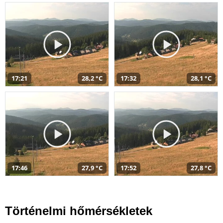
17:21
28,2 °C
17:32
28,1 °C
17:46
27,9 °C
17:52
27,8 °C
Történelmi hőmérsékletek