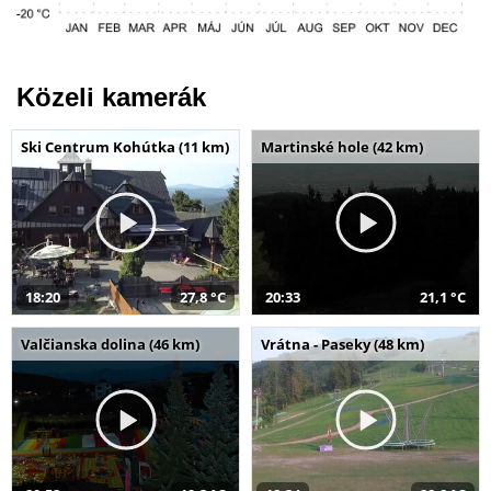
Közeli kamerák
Ski Centrum Kohútka (11 km)
Martinské hole (42 km)
18:20
27,8 °C
20:33
21,1 °C
Valčianska dolina (46 km)
Vrátna - Paseky (48 km)