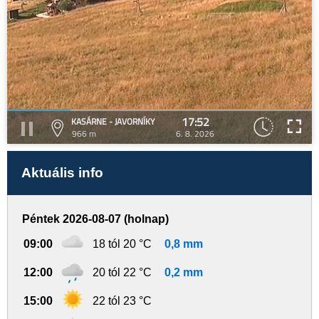
17:52
KASÁRNE - JAVORNÍKY
966 m
6. 8. 2026
Aktuális info
Péntek 2026-08-07 (holnap)
09:00
18 tól 20 °C
0,8 mm
12:00
20 tól 22 °C
0,2 mm
15:00
22 tól 23 °C