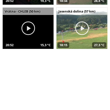
20:52
19,3 °C
18:34
28,8 °C
Vrátna - CHLEB (50 km)
Jasenská dolina (57 km)
20:52
15,3 °C
18:15
27,3 °C