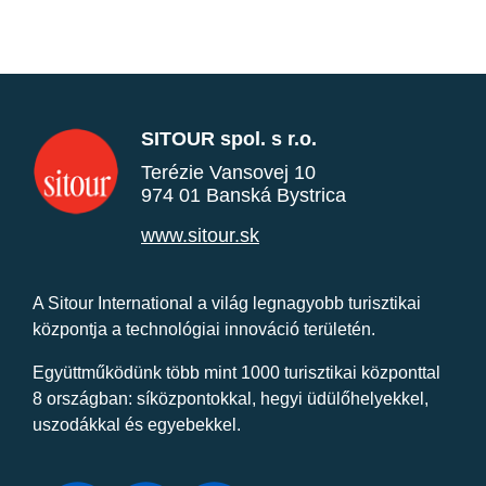
SITOUR spol. s r.o.
Terézie Vansovej 10
974 01 Banská Bystrica
www.sitour.sk
A Sitour International a világ legnagyobb turisztikai
központja a technológiai innováció területén.
Együttműködünk több mint 1000 turisztikai központtal
8 országban: síközpontokkal, hegyi üdülőhelyekkel,
uszodákkal és egyebekkel.