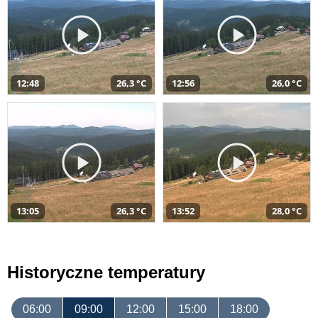
12:48
26,3 °C
12:56
26,0 °C
13:05
26,3 °C
13:52
28,0 °C
Historyczne temperatury
06:00
09:00
12:00
15:00
18:00