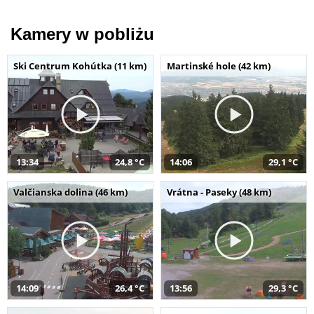
Kamery w pobliżu
Ski Centrum Kohútka (11 km)
Martinské hole (42 km)
13:34
24,8 °C
14:06
29,1 °C
Valčianska dolina (46 km)
Vrátna - Paseky (48 km)
14:09
26,4 °C
13:56
29,3 °C