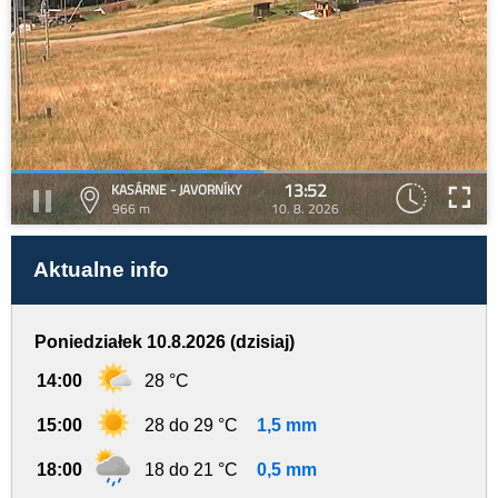
13:52
KASÁRNE - JAVORNÍKY
966 m
10. 8. 2026
Aktualne info
Poniedziałek 10.8.2026 (dzisiaj)
14:00
28 °C
15:00
28 do 29 °C
1,5 mm
18:00
18 do 21 °C
0,5 mm