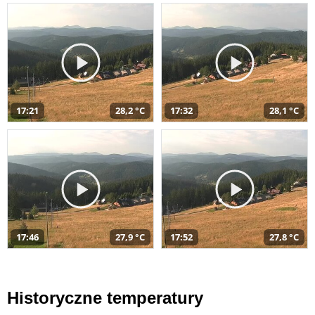
17:21
28,2 °C
17:32
28,1 °C
17:46
27,9 °C
17:52
27,8 °C
Historyczne temperatury