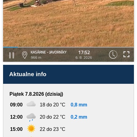
17:52
KASÁRNE - JAVORNÍKY
966 m
6. 8. 2026
Aktualne info
Piątek 7.8.2026 (dzisiaj)
09:00
18 do 20 °C
0,8 mm
12:00
20 do 22 °C
0,2 mm
15:00
22 do 23 °C