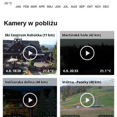
Kamery w pobliżu
Ski Centrum Kohútka (11 km)
Martinské hole (42 km)
6.8. 18:20
27,8 °C
6.8. 20:33
21,1 °C
Valčianska dolina (46 km)
Vrátna - Paseky (48 km)