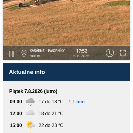
17:52
KASÁRNE - JAVORNÍKY
966 m
6. 8. 2026
Aktualne info
Piątek 7.8.2026 (jutro)
09:00
17 do 18 °C
1,1 mm
12:00
18 do 21 °C
15:00
22 do 23 °C