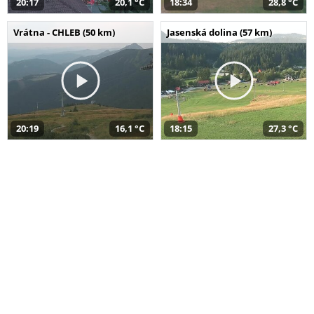
20:17
20,1 °C
18:34
28,8 °C
Vrátna - CHLEB (50 km)
Jasenská dolina (57 km)
20:19
16,1 °C
18:15
27,3 °C