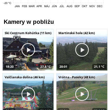
Kamery w pobliżu
Ski Centrum Kohútka (11 km)
Martinské hole (42 km)
18:20
27,8 °C
20:01
21,1 °C
Valčianska dolina (46 km)
Vrátna - Paseky (48 km)