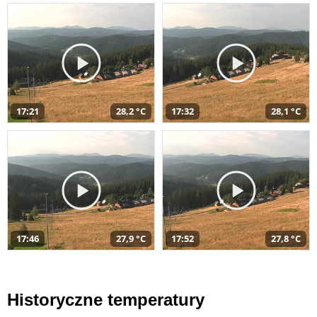
17:21
28,2 °C
17:32
28,1 °C
17:46
27,9 °C
17:52
27,8 °C
Historyczne temperatury