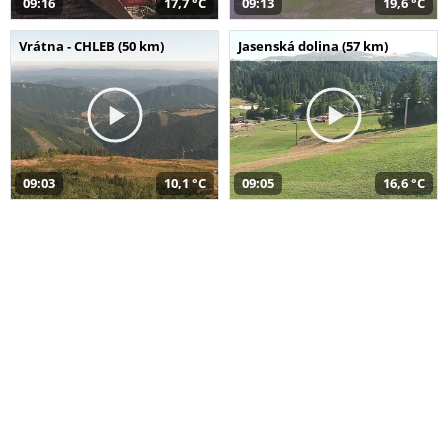
09:16
17,7 °C
09:13
19,6 °C
Vrátna - CHLEB (50 km)
Jasenská dolina (57 km)
09:03
10,1 °C
09:05
16,6 °C