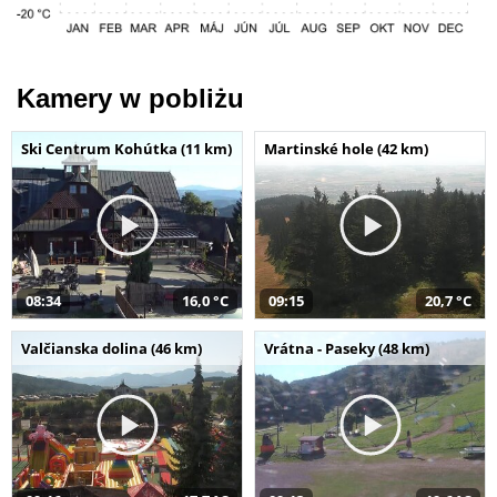
Kamery w pobliżu
Ski Centrum Kohútka (11 km)
Martinské hole (42 km)
08:34
16,0 °C
09:15
20,7 °C
Valčianska dolina (46 km)
Vrátna - Paseky (48 km)