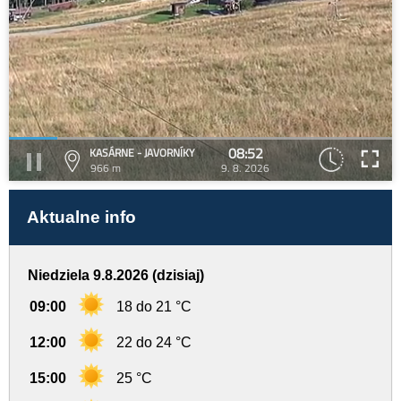
08:52
KASÁRNE - JAVORNÍKY
966 m
9. 8. 2026
Aktualne info
Niedziela 9.8.2026 (dzisiaj)
09:00
18 do 21 °C
12:00
22 do 24 °C
15:00
25 °C