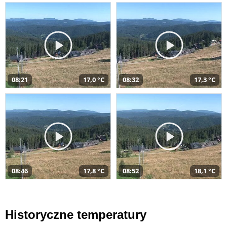
08:21
17,0 °C
08:32
17,3 °C
08:46
17,8 °C
08:52
18,1 °C
Historyczne temperatury