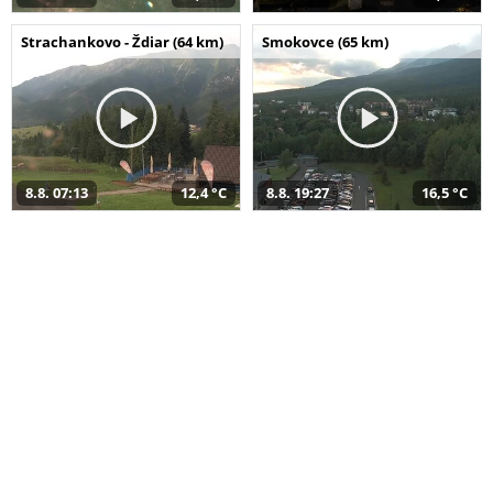
Strachankovo - Ždiar (64 km)
Smokovce (65 km)
8.8. 07:13
12,4 °C
8.8. 19:27
16,5 °C