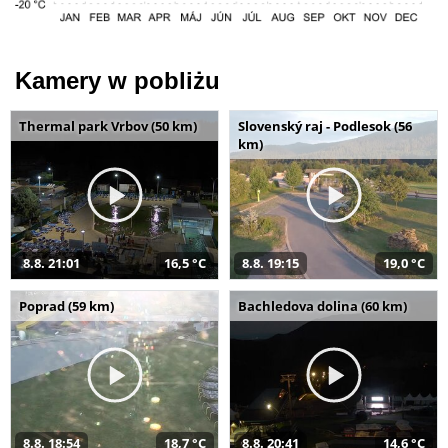
Kamery w pobliżu
Thermal park Vrbov (50 km)
Slovenský raj - Podlesok (56
km)
8.8. 21:01
16,5 °C
8.8. 19:15
19,0 °C
Poprad (59 km)
Bachledova dolina (60 km)
8.8. 18:54
18,7 °C
8.8. 20:41
14,6 °C