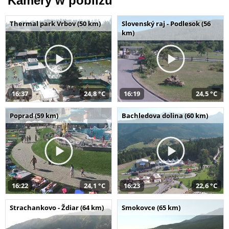
Kamery w pobliżu
Thermal park Vrbov (50 km)
Slovenský raj - Podlesok (56
km)
16:37
24,8 °C
16:19
24,5 °C
Poprad (59 km)
Bachledova dolina (60 km)
16:22
24,1 °C
16:23
22,6 °C
Strachankovo - Ždiar (64 km)
Smokovce (65 km)